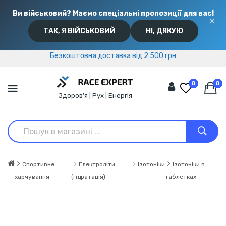
Ви військовий? Маємо спеціальні пропозиції для вас!
✕
ТАК, Я ВІЙСЬКОВИЙ
НІ, ДЯКУЮ
Безкоштовна доставка від 2 500 грн
Безкоштовна доставка від 2 500 грн
0
0
Здоров’я | Рух | Енергія
Спортивне
Електроліти
Ізотоніки
Ізотоніки в
харчування
(гідратація)
таблетках