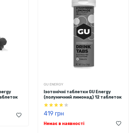
GU ENERGY
nergy
Ізотонічні таблетки GU Energy
таблеток
(полуничний лимонад) 12 таблеток
419 грн
Немає в наявності