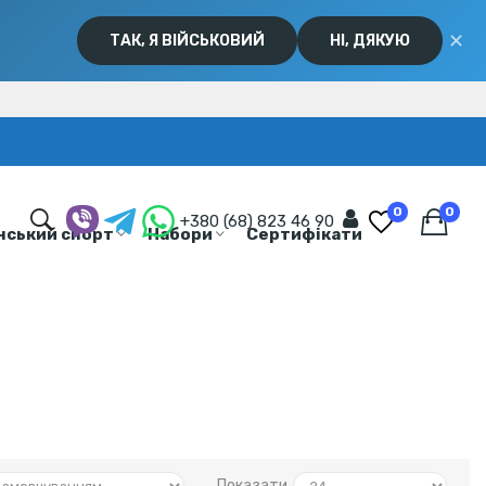
✕
ТАК, Я ВІЙСЬКОВИЙ
НІ, ДЯКУЮ
0
0
+380 (68) 823 46 90
нський спорт
Набори
Сертифікати
Показати