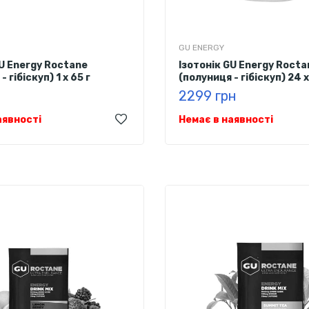
GU ENERGY
GU Energy Roctane
Ізотонік GU Energy Rocta
 гібіскуп) 1 х 65 г
(полуниця - гібіскуп) 24 х
2299 грн
аявності
Немає в наявності