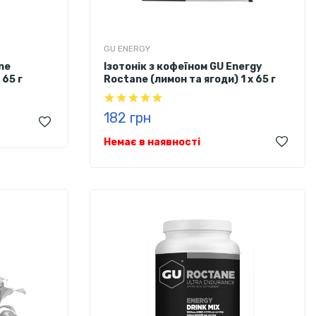
GU ENERGY
ne
Ізотонік з кофеїном GU Energy
 65 г
Roctane (лимон та ягоди) 1 х 65 г
182 грн
Немає в наявності