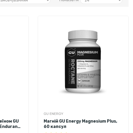
GU ENERGY
еїном GU
Магній GU Energy Magnesium Plus,
 Endurance
60 капсул