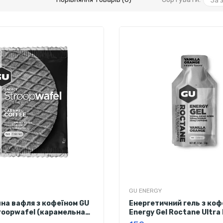
GU ENERGY
на вафля з кофеїном GU
Енергетичний гель з коф
roopwafel (карамельна
Energy Gel Roctane Ultra
(ваніль - апельсин) 32 г