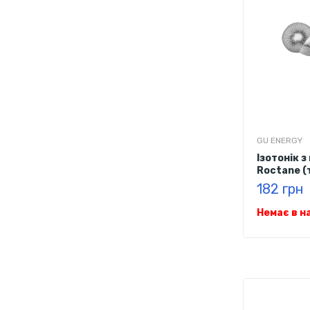
GU ENERGY
Ізотонік 
Roctane (т
182 грн
Немає в н