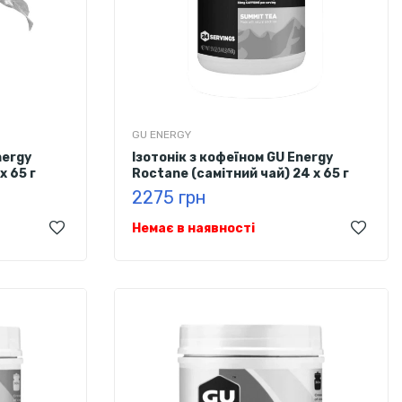
GU ENERGY
nergy
Ізотонік з кофеїном GU Energy
х 65 г
Roctane (самітний чай) 24 х 65 г
2275 грн
Немає в наявності