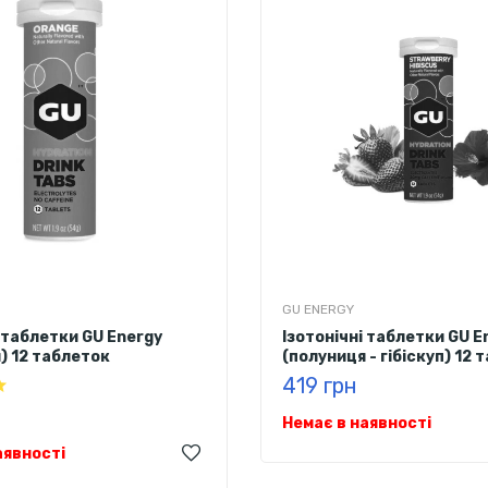
GU ENERGY
і таблетки GU Energy
Ізотонічні таблетки GU E
) 12 таблеток
(полуниця - гібіскуп) 12 
419 грн
Немає в наявності
аявності