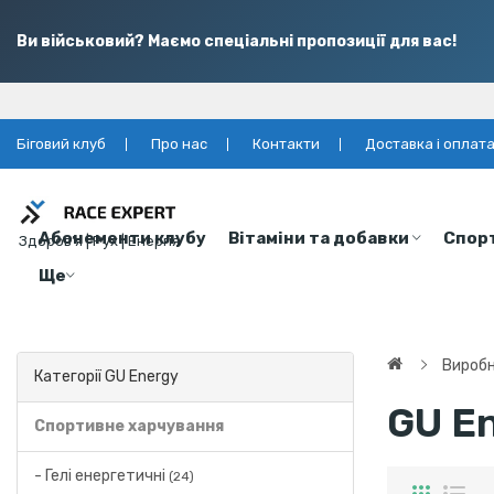
Ви військовий? Маємо спеціальні пропозиції для вас!
Біговий клуб
Про нас
Контакти
Доставка і оплат
Абонементи клубу
Вітаміни та добавки
Спор
Здоров’я | Рух | Енергія
Ще
Вироб
Категорії GU Energy
GU E
Спортивне харчування
- Гелі енергетичні
(24)