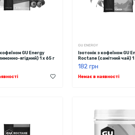
GU ENERGY
з кофеїном GU Energy
Ізотонік з кофеїном GU E
имонно-ягідний) 1 х 65 г
Roctane (самітний чай) 1 
182 грн
аявності
Немає в наявності