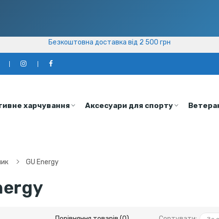
Безкоштовна доставка від 2 500 грн
Безкоштовна доставка від 2 500 грн
а
тивне харчування
Аксесуари для спорту
Ветера
ник
GU Energy
nergy
Порівняння товарів (0)
Сортувати: