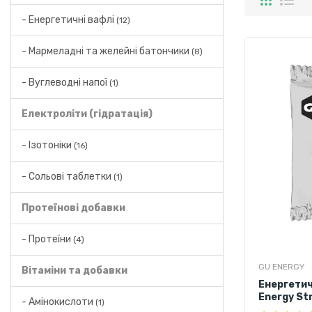
- Енергетичні вафлі
(12)
- Мармеладні та желейні батончики
(8)
- Вуглеводні напої
(1)
Електроліти (гідратація)
- Ізотоніки
(16)
- Сольові таблетки
(1)
Протеїнові добавки
- Протеїни
(4)
GU ENERGY
Вітаміни та добавки
Енергетич
Energy St
- Амінокислоти
(1)
кава) 32 г