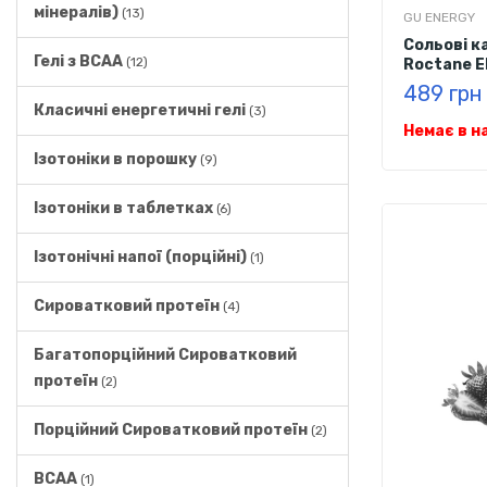
мінералів)
(13)
GU ENERGY
Сольові к
Гелі з BCAA
(12)
Roctane El
капсул
489 грн
Класичні енергетичні гелі
(3)
Немає в н
Ізотоніки в порошку
(9)
Ізотоніки в таблетках
(6)
Ізотонічні напої (порційні)
(1)
Сироватковий протеїн
(4)
Багатопорційний Сироватковий
протеїн
(2)
Порційний Сироватковий протеїн
(2)
BCAA
(1)