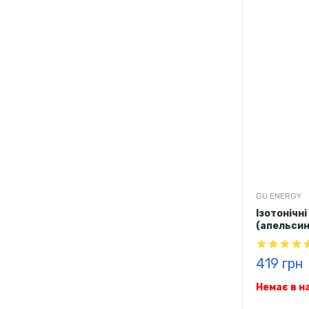
GU ENERGY
Ізотонічн
(апельсин
419 грн
Немає в н