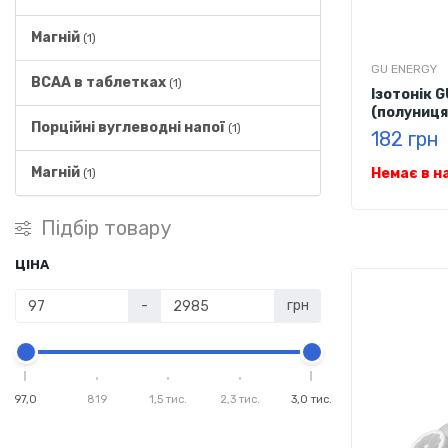
Магній
(1)
GU ENERGY
BCAA в таблетках
(1)
Ізотонік 
(полуниця -
Порційні вуглеводні напої
(1)
182 грн
Магній
Немає в н
(1)
Підбір товару
ЦІНА
-
грн
97,0
819
1,5 тис.
2,3 тис.
3,0 тис.