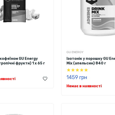
GU ENERGY
з кофеїном GU Energy
Ізотонік у порошку GU En
ропічні фрукти) 1 х 65 г
Mix (апельсин) 840 г
1459 грн
аявності
Немає в наявності