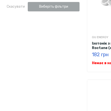
Скасувати
Виберіть фільтри
GU ENERGY
Ізотонік 
Roctane (л
182 грн
Немає в н