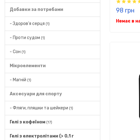
98 грн
Добавки за потребами
Немає в н
- Здоров’я серця
(1)
- Проти судом
(1)
- Сон
(1)
Мікроелементи
- Магній
(1)
Аксесуари для спорту
- Фляги, пляшки та шейкери
(1)
Гелі з кофеїном
(17)
Гелі з електролітами (> 0,1 г