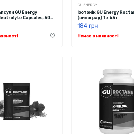
GU ENERGY
апсули GU Energy
Ізотонік GU Energy Rocta
ectrolyte Capsules, 50
(виноград) 1 х 65 г
184 грн
аявності
Немає в наявності