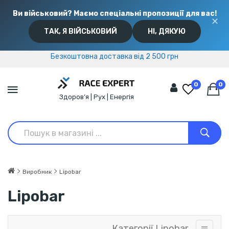
Ви військовий? Маємо спеціальні пропозиції для вас!
✕
ТАК, Я ВІЙСЬКОВИЙ
НІ, ДЯКУЮ
Безкоштовна доставка від 2 500 грн
Безкоштовна доставка від 2 500 грн
0
0
Здоров’я | Рух | Енергія
Виробник
Lipobar
Lipobar
Категорії Lipobar