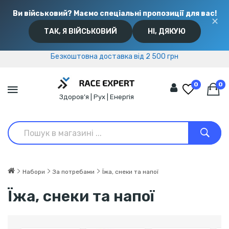
Ви військовий? Маємо спеціальні пропозиції для вас!
✕
ТАК, Я ВІЙСЬКОВИЙ
НІ, ДЯКУЮ
Безкоштовна доставка від 2 500 грн
Безкоштовна доставка від 2 500 грн
0
0
Здоров’я | Рух | Енергія
Набори
За потребами
Їжа, снеки та напої
Їжа, снеки та напої