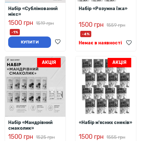
Набір «Сублімований
Набір «Розумна їжа»
мікс»
1500 грн
1519 грн
1500 грн
1559 грн
-1%
-4%
КУПИТИ
Немає в наявності
АКЦІЯ
АКЦІЯ
Набір «Мандрівний
«Набір м'ясних снеків»
смаколик»
1500 грн
1500 грн
1525 грн
1555 грн