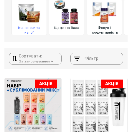
Їжа, снеки та
Щоденна база
Фокус і
напої
продуктивність
Сортувати:
Фільтр
АКЦІЯ
АКЦІЯ