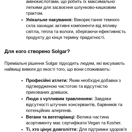
амінокислотами, що робить їх максимально 
легкими для засвоєння шлунково-кишковим 
трактом.
Унікальне пакування:
 Використання темного 
скла захищає активні компоненти від впливу 
світла, тепла та вологи, зберігаючи ефективність 
продукту до кінця терміну придатності.
Для кого створено Solgar?
Преміальні рішення Solgar підходять людям, які висувають 
найвищі вимоги до якості того, що вони споживають:
Професійні атлети:
 Яким необхідні добавки з 
підтвердженою чистотою та відсутністю 
прихованих домішок.
Люди з чутливим травленням:
 Завдяки 
відсутності штучних консервантів, барвників та 
потенційних алергенів.
Вегани та вегетаріанці:
 Велика частина 
асортименту має сертифікати Vegan та Kosher.
Ті, хто цінує довголіття:
 Для підтримки здоров’я 