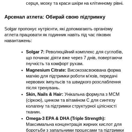
серця, мозку та краси шкіри на клітинному рівні.
Арсенал атлета: Обирай свою підтримку
Solgar пропонує нутрієнти, які допомагають організму 
атлета працювати як годинник навіть під час пікових 
навантажень:
Solgar 7:
 Революційний комплекс для суглобів, 
що починає діяти вже через 7 днів, повертаючи 
гнучкість та комфорт рухам.
Magnesium Citrate:
 Високозасвоювана форма 
магнію для підтримки роботи м'язів, передачі 
нервових імпульсів та швидкого розслаблення 
після тренувань.
Skin, Nails & Hair:
 Унікальна формула з МСМ 
(сіркою), цинком та вітаміном С для синтезу 
колагену та підтримки структурної цілісності 
тканин.
Omega-3 EPA & DHA (Triple Strength):
Максимальна концентрація жирних кислот для 
боротьби з запальними процесами та підтримки 