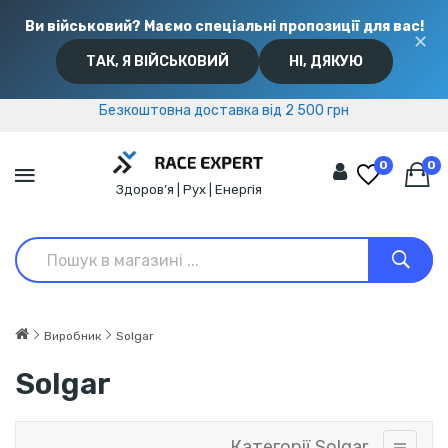
Ви військовий? Маємо спеціальні пропозиції для вас!
✕
ТАК, Я ВІЙСЬКОВИЙ
НІ, ДЯКУЮ
Безкоштовна доставка від 2 500 грн
Безкоштовна доставка від 2 500 грн
0
0
Здоров’я | Рух | Енергія
Виробник
Solgar
Solgar
Категорії Solgar