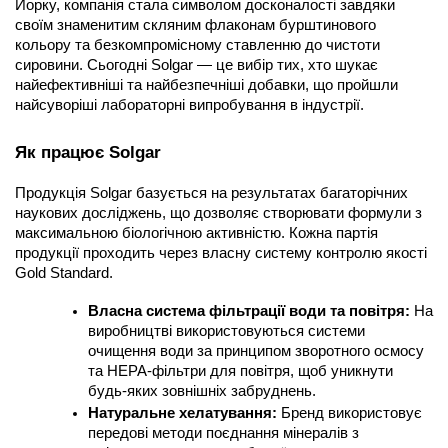
Йорку, компанія стала символом досконалості завдяки 
своїм знаменитим скляним флаконам бурштинового 
кольору та безкомпромісному ставленню до чистоти 
сировини. Сьогодні Solgar — це вибір тих, хто шукає 
найефективніші та найбезпечніші добавки, що пройшли 
найсуворіші лабораторні випробування в індустрії.
Як працює Solgar
Продукція Solgar базується на результатах багаторічних 
наукових досліджень, що дозволяє створювати формули з 
максимальною біологічною активністю. Кожна партія 
продукції проходить через власну систему контролю якості 
Gold Standard.
Власна система фільтрації води та повітря:
 На 
виробництві використовуються системи 
очищення води за принципом зворотного осмосу 
та HEPA-фільтри для повітря, щоб уникнути 
будь-яких зовнішніх забруднень.
Натуральне хелатування:
 Бренд використовує 
передові методи поєднання мінералів з 