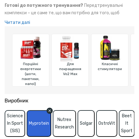
Готові до потужного тренування?
Передтренувальні
комплекси – це саме те, що вам потрібно для того, щоб
вивести свої тренування на новий рівень. Вони нададуть вам
Читати далі
необхідний заряд енергії, підвищать концентрацію та
допоможуть досягти максимальних результатів.
Порційні
Для
Класичні
енергетики
покращення
стимулятори
(шоти,
Vo2 Max
пакетики,
напої)
Виробник
Science
Beet
Nutrex
In Sport
Myprotein
Solgar
OstroVit
It
Research
(SIS)
Sport