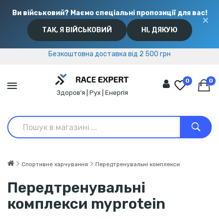
Ви військовий? Маємо спеціальні пропозиції для вас!
✕
ТАК, Я ВІЙСЬКОВИЙ
НІ, ДЯКУЮ
Безкоштовна доставка від 2 500 грн
Безкоштовна доставка від 2 500 грн
0
0
Здоров’я | Рух | Енергія
Спортивне харчування
Передтренувальні комплекси
Передтренувальні
комплекси myprotein