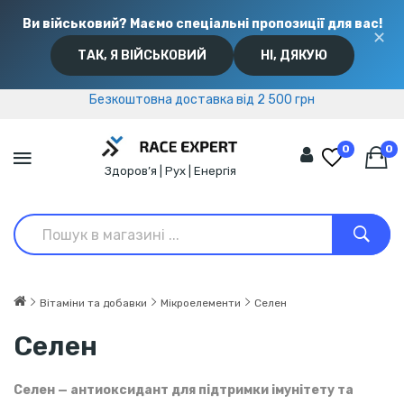
Ви військовий? Маємо спеціальні пропозиції для вас!
✕
ТАК, Я ВІЙСЬКОВИЙ
НІ, ДЯКУЮ
Безкоштовна доставка від 2 500 грн
Безкоштовна доставка від 2 500 грн
0
0
Здоров’я | Рух | Енергія
Вітаміни та добавки
Мікроелементи
Селен
Селен
Селен — антиоксидант для підтримки імунітету та