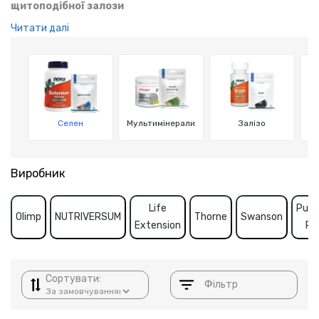
щитоподібної залози
Селен — незамінний мінерал для підтримки
Читати далі
антиоксидантного захисту, імунної системи та
функціонування щитоподібної залози. Він знижує втому,
сприяє витривалості й оптимальному обміну речовин,
допомагаючи організму відновитися після навантажень.
Селен
Мультимінерали
Залізо
Виробник
Life
Puri
Olimp
NUTRIVERSUM
Thorne
Swanson
Extension
Pr
Сортувати:
Фільтр