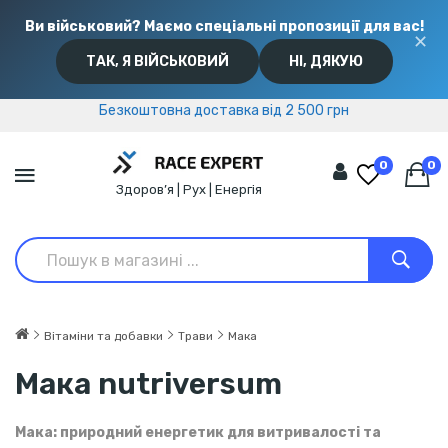
Ви військовий? Маємо спеціальні пропозиції для вас!
✕
ТАК, Я ВІЙСЬКОВИЙ
НІ, ДЯКУЮ
Безкоштовна доставка від 2 500 грн
Безкоштовна доставка від 2 500 грн
0
0
Здоров’я | Рух | Енергія
Вітаміни та добавки
Трави
Мака
Мака nutriversum
Мака: природний енергетик для витривалості та