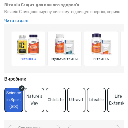
Вітамін C: щит для вашого здоров'я
Вітамін C зміцнює імунну систему, підвищує енергію, сприяє
швидкому відновленню після тренувань і бореться з вільними
Читати далі
радикалами. Оскільки організм людини не може синтезувати
вітамін C самостійно, його необхідно отримувати з їжею або
добавками.
Вітамін C
Мультивітаміни
Вітамін A
Виробник
Science
Nature's
Life
In Sport
ChildLife
Ultravit
Lifeable
Way
Extension
(SIS)