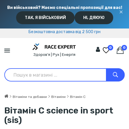
Ви військовий? Маємо спеціальні пропозиції для вас!
✕
ТАК, Я ВІЙСЬКОВИЙ
НІ, ДЯКУЮ
Безкоштовна доставка від 2 500 грн
Безкоштовна доставка від 2 500 грн
0
0
Здоров’я | Рух | Енергія
Вітаміни та добавки
Вітаміни
Вітамін C
Вітамін C science in sport
(sis)