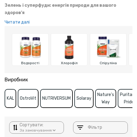
Зелень і суперфуди: енергія природи для вашого
здоров'я
Читати далі
Зелень і суперфуди — це природні добавки, які підтримують
здоров'я, енергію та відновлення після тренувань. Вони
сприяють детоксикації, покращують травлення та імунітет,
знижують запалення і допомагають збільшити фізичну
витривалість.
Водорості
Хлорофіл
Спіруліна
Виробник
Nature's
Puritan'
KAL
OstroVit
NUTRIVERSUM
Solaray
Way
Pride
Сортувати:
Фільтр