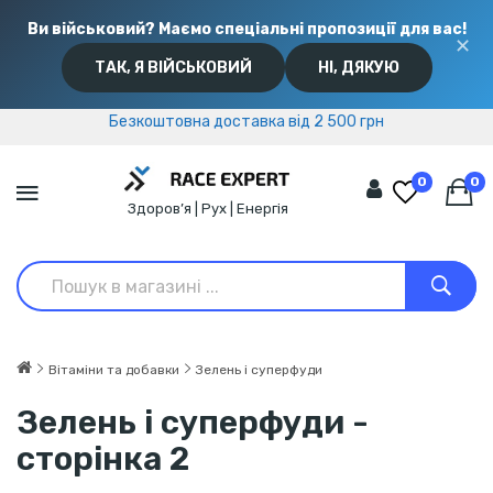
Ви військовий? Маємо спеціальні пропозиції для вас!
✕
ТАК, Я ВІЙСЬКОВИЙ
НІ, ДЯКУЮ
Безкоштовна доставка від 2 500 грн
Безкоштовна доставка від 2 500 грн
0
0
Здоров’я | Рух | Енергія
Вітаміни та добавки
Зелень і суперфуди
Зелень і суперфуди -
сторінка 2