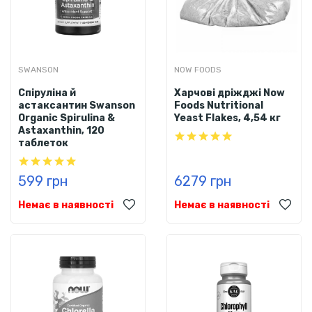
SWANSON
NOW FOODS
Спіруліна й
Харчові дріжджі Now
астаксантин Swanson
Foods Nutritional
Organic Spirulina &
Yeast Flakes, 4,54 кг
Astaxanthin, 120
таблеток
599 грн
6279 грн
Немає в наявності
Немає в наявності