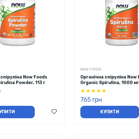
NOW FOODS
 спіруліна Now Foods
Органічна спіруліна Now
irulina Powder, 113 г
Organic Spirulina, 1000 мг
таблеток
765 грн
УПИТИ
КУПИТИ