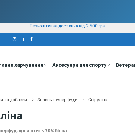
Безкоштовна доставка від 2 500 грн
Безкоштовна доставка від 2 500 грн
а
тивне харчування
Аксесуари для спорту
Ветера
ни та добавки
Зелень і суперфуди
Спіруліна
ліна
уперфуд, що містить 70% білка