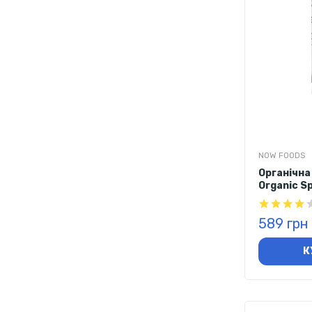
NOW FOODS
Органічна
Organic Sp
589 грн
К