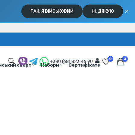
✕
ТАК, Я ВІЙСЬКОВИЙ
НІ, ДЯКУЮ
0
0
+380 (68) 823 46 90
нський спорт
Набори
Сертифікати