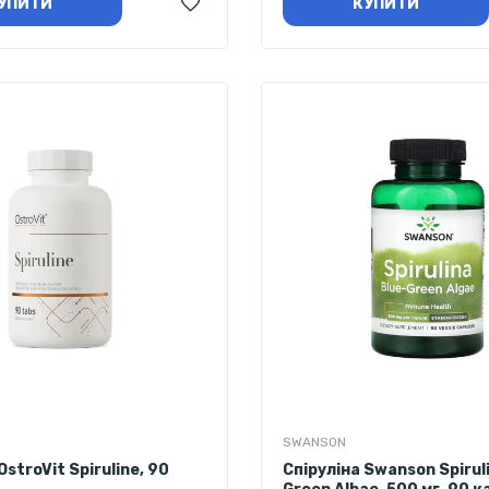
УПИТИ
КУПИТИ
SWANSON
OstroVit Spiruline, 90
Спіруліна Swanson Spirul