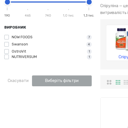
Спіруліна — ц
витривалість 
190
465
740
1,0 тис.
1,3 тис.
ВИРОБНИК
NOW FOODS
7
Swanson
4
OstroVit
1
NUTRIVERSUM
Спір
1
Скасувати
Виберіть фільтри