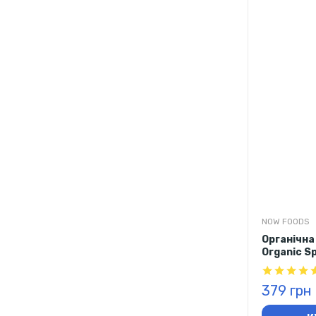
NOW FOODS
Органічна
Organic Sp
таблеток
379 грн