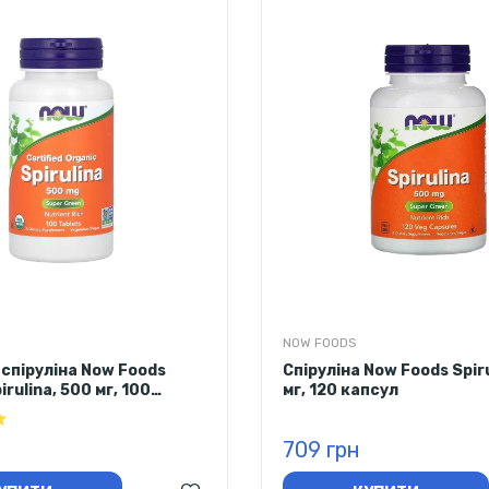
NOW FOODS
 спіруліна Now Foods
Спіруліна Now Foods Spir
irulina, 500 мг, 100
мг, 120 капсул
709 грн