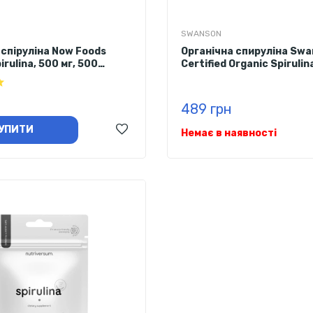
SWANSON
 спіруліна Now Foods
Органічна спируліна Sw
irulina, 500 мг, 500
Certified Organic Spirulin
180 таблеток
489 грн
УПИТИ
Немає в наявності