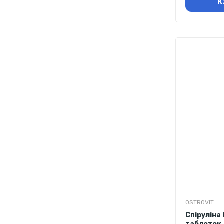
К
OSTROVIT
Спіруліна 