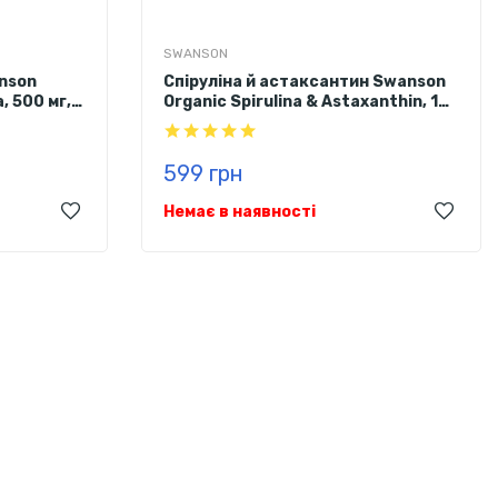
SWANSON
anson
Спіруліна й астаксантин Swanson
a, 500 мг,
Organic Spirulina & Astaxanthin, 120
таблеток
599 грн
Немає в наявності