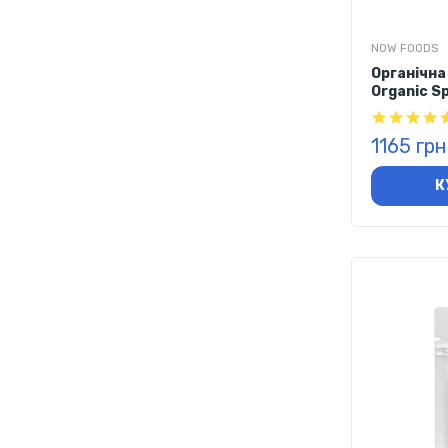
NOW FOODS
Органічна
Organic Sp
таблеток
1165 грн
К