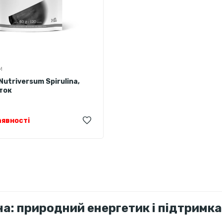
M
Nutriversum Spirulina,
ток
аявності
на: природний енергетик і підтримка