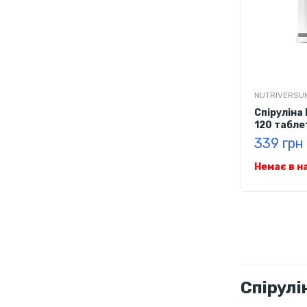
NUTRIVERSU
Cпіруліна 
120 табле
339 грн
Немає в н
Спірулі