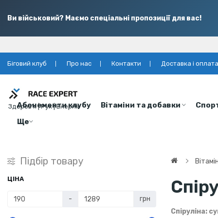
Ви військовий? Маємо спеціальні пропозиції для вас!
Біговий клуб
Про нас
Контакти
Доставка і оплат
Абонементи клубу
Вітаміни та добавки
Спор
Здоров’я | Рух | Енергія
Ще
Підбір товару
Вітамі
ЦІНА
Спіру
-
грн
Спіруліна: с