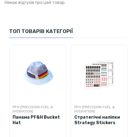
Немає відгуків про цей товар.
100% поліестер
Тип друку: сублімаційний
друк.
ТОП ТОВАРІВ КАТЕГОРІЇ
PFH (PRECISION FUEL &
PFH (PRECISION FUEL &
HYDRATION)
HYDRATION)
Панама PF&H Bucket
Стратегічні наліпки
Hat
Strategy Stickers