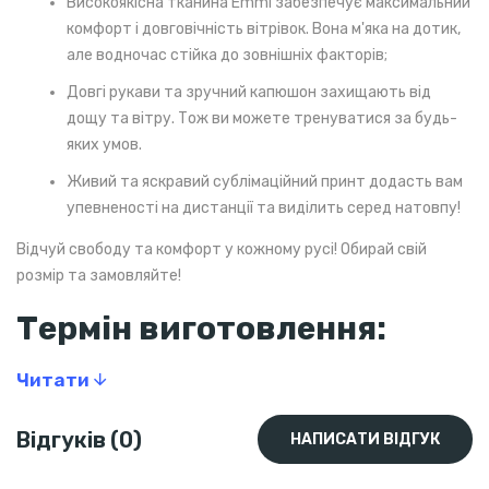
Високоякісна тканина Emmi забезпечує максимальний
комфорт і довговічність вітрівок. Вона м'яка на дотик,
але водночас стійка до зовнішніх факторів;
Довгі рукави та зручний капюшон захищають від
дощу та вітру. Тож ви можете тренуватися за будь-
яких умов.
Живий та яскравий сублімаційний принт додасть вам
упевненості на дистанції та виділить серед натовпу!
Відчуй свободу та комфорт у кожному русі! Обирай свій
розмір та замовляйте!
Термін виготовлення:
Обмежена кількість
у наявності
.
Читати
Після закінчення на складі – виготовлення на замовлення
протягом 3 тижнів.
Відгуків (0)
НАПИСАТИ ВІДГУК
Склад: