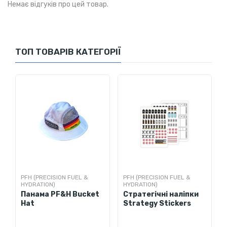
Немає відгуків про цей товар.
100% поліестер
Тип друку: сублімаційний
друк.
ТОП ТОВАРІВ КАТЕГОРІЇ
PFH (PRECISION FUEL &
PFH (PRECISION FUEL &
HYDRATION)
HYDRATION)
Панама PF&H Bucket
Стратегічні наліпки
Hat
Strategy Stickers