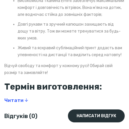
Високоякісна тканина Emmi забезпечує максимальний
комфорт і довговічність вітрівок. Вона м'яка на дотик,
але водночас стійка до зовнішніх факторів;
Довгі рукави та зручний капюшон захищають від
дощу та вітру. Тож ви можете тренуватися за будь-
яких умов.
Живий та яскравий сублімаційний принт додасть вам
упевненості на дистанції та виділить серед натовпу!
Відчуй свободу та комфорт у кожному русі! Обирай свій
розмір та замовляйте!
Термін виготовлення:
Обмежена кількість
у наявності
.
Читати
Після закінчення на складі – виготовлення на замовлення
протягом 3 тижнів.
Відгуків (0)
НАПИСАТИ ВІДГУК
Склад: