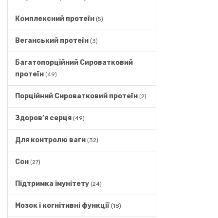
Комплексний протеїн
(5)
Веганський протеїн
(3)
Багатопорційний Сироватковий
протеїн
(49)
Порційний Сироватковий протеїн
(2)
Здоров’я серця
(49)
Для контролю ваги
(32)
Сон
(27)
Підтримка імунітету
(24)
Мозок і когнітивні функції
(18)