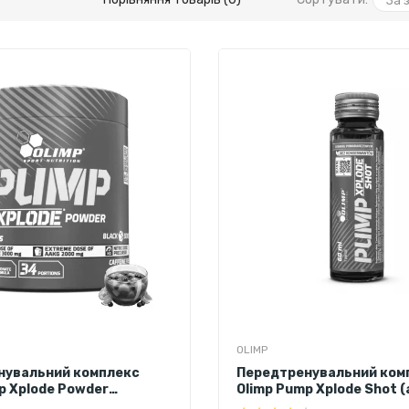
OLIMP
нувальний комплекс
Передтренувальний ком
p Xplode Powder
Olimp Pump Xplode Shot 
й пунш) 300 г
60 мл