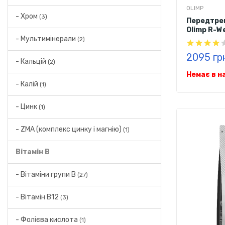
OLIMP
- Хром
(3)
Передтре
Olimp R-We
- Мультимінерали
(2)
2095 гр
- Кальцій
(2)
Немає в н
- Калій
(1)
- Цинк
(1)
- ZMA (комплекс цинку і магнію)
(1)
Вітамін B
- Вітаміни групи В
(27)
- Вітамін В12
(3)
- Фолієва кислота
(1)