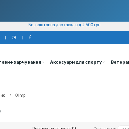
Безкоштовна доставка від 2 500 грн
Безкоштовна доставка від 2 500 грн
а
тивне харчування
Аксесуари для спорту
Ветера
ник
Olimp
p
Порівняння товарів (0)
Сортувати: