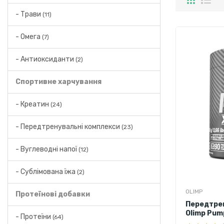
- Трави
(11)
- Омега
(7)
- Антиоксиданти
(2)
Спортивне харчування
- Креатин
(24)
- Передтренувальні комплекси
(23)
- Вуглеводні напої
(12)
- Сублімована їжа
(2)
OLIMP
Протеїнові добавки
Передтре
Olimp Pum
- Протеїни
(64)
(фруктови