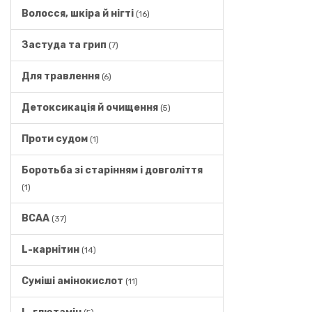
Волосся, шкіра й нігті
(16)
Застуда та грип
(7)
Для травлення
(6)
Детоксикація й очищення
(5)
Проти судом
(1)
Боротьба зі старінням і довголіття
(1)
BCAA
(37)
L-карнітин
(14)
Суміші амінокислот
(11)