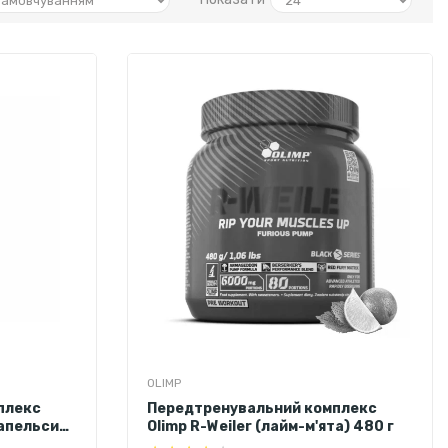
OLIMP
плекс
Передтренувальний комплекс
(апельсин)
Olimp R-Weiler (лайм-м'ята) 480 г