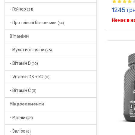
1245 гр
- Гейнер
(31)
Немає в н
- Протеїнові батончики
(14)
Вітаміни
- Мультивітаміни
(26)
- Вітамін D
(10)
- Vitamin D3 + K2
(8)
- Вітамін C
(3)
Мікроелементи
- Магній
(25)
- Залізо
(5)