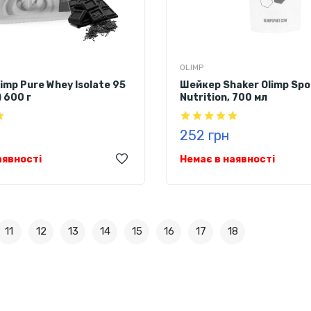
OLIMP
imp Pure Whey Isolate 95
Шейкер Shaker Olimp Spo
 600 г
Nutrition, 700 мл
н
252 грн
аявності
Немає в наявності
11
12
13
14
15
16
17
18