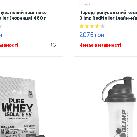
OLIMP
нувальний комплекс
Передтренувальний ком
iler (чорниця) 480 г
Olimp RedWeiler (лайм-м'
н
2075 грн
аявності
Немає в наявності