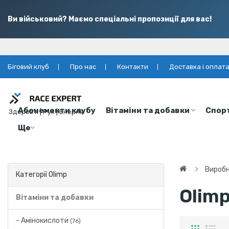
Ви військовий? Маємо спеціальні пропозиції для вас!
Біговий клуб
Про нас
Контакти
Доставка і оплат
Абонементи клубу
Вітаміни та добавки
Спор
Здоров’я | Рух | Енергія
Ще
Вироб
Категорії Olimp
Olim
Вітаміни та добавки
- Амінокислоти
(76)