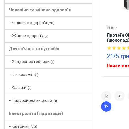
Чоловіче та жіноче здоров’я
- Чоловіче здоров’я
(20)
OLIMP
Протеїн Ol
- Жіноче здоров’я
(7)
(шоколад)
Для зв’язок та суглобів
2175 гр
- Хондропротектори
(7)
Немає в н
- Глюкозамін
(5)
- Кальцій
(2)
|<
<
- Гіалуронова кислота
(1)
19
Електроліти (гідратація)
- Ізотоніки
(20)