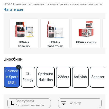
BCAA (лейцин, ізолейцин та валін) — незамінні амінокислоти
Читати далі
для відновлення після тренувань. Вони підтримують м'язи,
покращують витривалість і стимулюють ріст м'язів,
забезпечуючи енергію та полегшуючи відновлення.
BCAA в
BCAA в
BCAA в шотах
порошку
таблетках
Виробник
Science
GU
Optimum
In Sport
226ers
Activlab
Sponser
Energy
Nutrition
(SIS)
Сортувати:
Фільтр