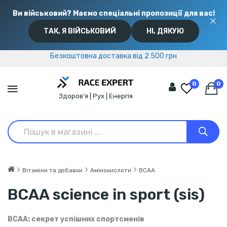
Ви військовий? Маємо спеціальні пропозиції для вас!
✕
ТАК, Я ВІЙСЬКОВИЙ
НІ, ДЯКУЮ
Безкоштовна доставка від 2 500 грн
Безкоштовна доставка від 2 500 грн
0
0
Здоров’я | Рух | Енергія
Вітаміни та добавки
Амінокислоти
BCAA
BCAA science in sport (sis)
BCAA: секрет успішних спортсменів