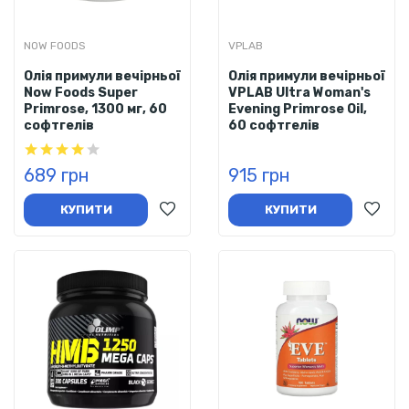
NOW FOODS
VPLAB
Олія примули вечірньої
Олія примули вечірньої
Now Foods Super
VPLAB Ultra Woman's
Primrose, 1300 мг, 60
Evening Primrose Oil,
софтгелів
60 софтгелів
689 грн
915 грн
КУПИТИ
КУПИТИ