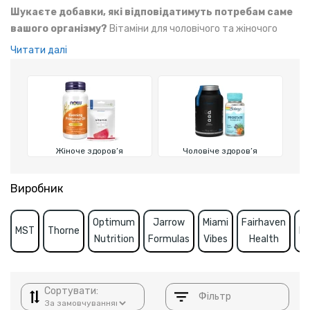
Шукаєте добавки, які відповідатимуть потребам саме
вашого організму?
Вітаміни для чоловічого та жіночого
здоров’я підтримують гормональний баланс, покращують
Читати далі
енергію та витривалість, сприяють відновленню після
тренувань. Орієнтовані на особливості метаболізму залежно
від статі.
Жіноче здоров’я
Чоловіче здоров’я
Виробник
Optimum
Jarrow
Miami
Fairhaven
MST
Thorne
KA
Nutrition
Formulas
Vibes
Health
Сортувати:
Фільтр