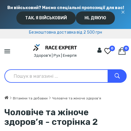
Ви військовий? Маємо спеціальні пропозиції для вас!
✕
ТАК, Я ВІЙСЬКОВИЙ
НІ, ДЯКУЮ
Безкоштовна доставка від 2 500 грн
Безкоштовна доставка від 2 500 грн
0
0
Здоров’я | Рух | Енергія
Вітаміни та добавки
Чоловіче та жіноче здоров’я
Чоловіче та жіноче
здоров’я - сторінка 2