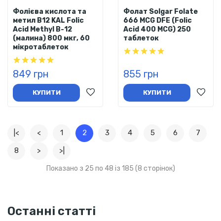
Фолієва кислота та
Фолат Solgar Folate
метил В12 KAL Folic
666 MCG DFE (Folic
Acid Methyl B-12
Acid 400 MCG) 250
(малина) 800 мкг, 60
таблеток
мікротаблеток
849 грн
855 грн
КУПИТИ
КУПИТИ
|<
<
1
2
3
4
5
6
7
8
>
>|
Показано з 25 по 48 із 185 (8 сторінок)
Останні статті