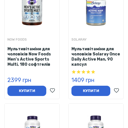
NOW FOODS
SOLARAY
Мультивітаміни для
Мультивітаміни для
чоловіків Now Foods
чоловіків Solaray Once
Men’s Active Sports
Daily Active Man, 90
Multi, 180 софтгелів
капсул
2399 грн
1409 грн
КУПИТИ
КУПИТИ