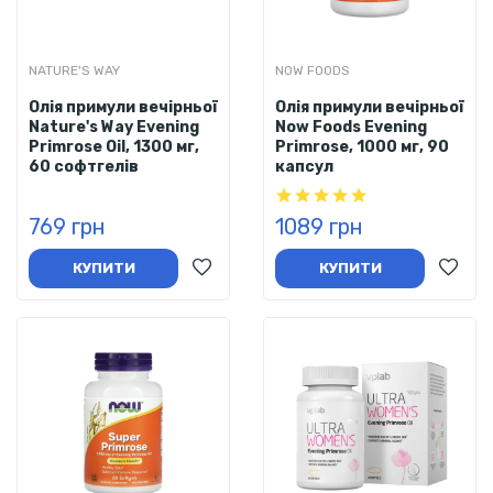
NATURE'S WAY
NOW FOODS
Олія примули вечірньої
Олія примули вечірньої
Nature's Way Evening
Now Foods Evening
Primrose Oil, 1300 мг,
Primrose, 1000 мг, 90
60 софтгелів
капсул
769 грн
1089 грн
КУПИТИ
КУПИТИ