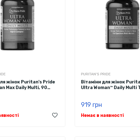
IDE
PURITAN'S PRIDE
ля жінок Puritan's Pride
Вітаміни для жінок Purita
n Max Daily Multi, 90
Ultra Woman™ Daily Multi
Release with Zinc, 90 ка
919 грн
аявності
Немає в наявності