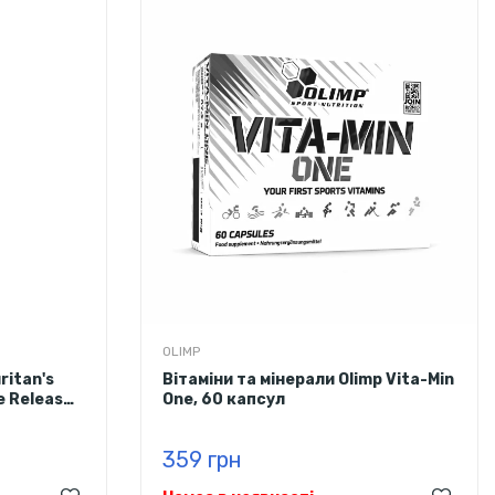
OLIMP
ritan's
Вітаміни та мінерали Olimp Vita-Min
e Release,
One, 60 капсул
359 грн