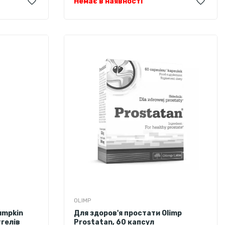
Немає в наявності
OLIMP
umpkin
Для здоров'я простати Olimp
тгелів
Prostatan, 60 капсул