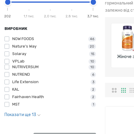
гормональний 
залежно від с
202
1,1 тис.
2,0 тис.
2,8 тис.
3,7 тис.
ВИРОБНИК
NOW FOODS
46
Nature's Way
20
Solaray
15
Жіноче 
VPLab
10
NUTRIVERSUM
10
NUTREND
6
Life Extension
3
KAL
2
Fairhaven Health
2
MST
1
Показати ще 13