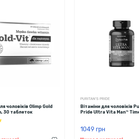
PURITAN'S PRIDE
ля чоловіків Olimp Gold
Вітаміни для чоловіків Pu
n, 30 таблеток
Pride Ultra Vita Man™ Tim
90 капсул
1049 грн