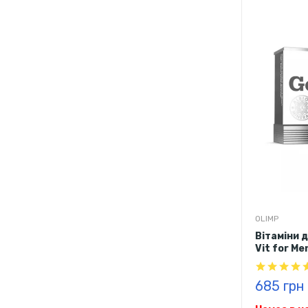
OLIMP
Вітаміни д
Vit for Me
685 грн