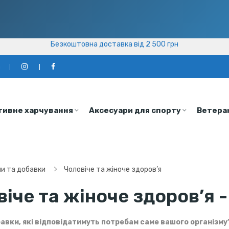
Безкоштовна доставка від 2 500 грн
Безкоштовна доставка від 2 500 грн
а
тивне харчування
Аксесуари для спорту
Ветера
ни та добавки
Чоловіче та жіноче здоров’я
іче та жіноче здоров’я -
авки, які відповідатимуть потребам саме вашого організму