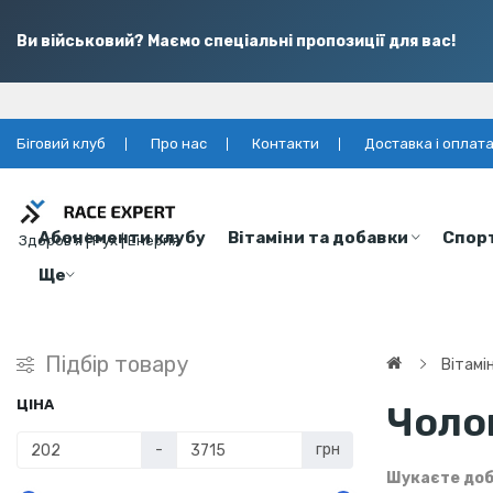
Ви військовий? Маємо спеціальні пропозиції для вас!
Біговий клуб
Про нас
Контакти
Доставка і оплат
Абонементи клубу
Вітаміни та добавки
Спор
Здоров’я | Рух | Енергія
Ще
Підбір товару
Вітамі
ЦІНА
Чолов
-
грн
Шукаєте доб