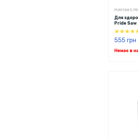
PURITAN'S PR
Для здоро
Pride Saw
софтгелів
555 грн
Немає в н