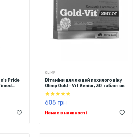
OLIMP
n's Pride
Вітаміни для людей похилого віку
 Timed
Olimp Gold - Vit Senior, 30 таблеток
псул
605 грн
Немає в наявності