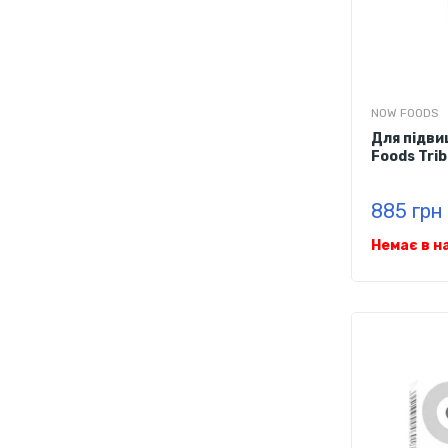
NOW FOODS
Для підви
Foods Tri
885 грн
Немає в н