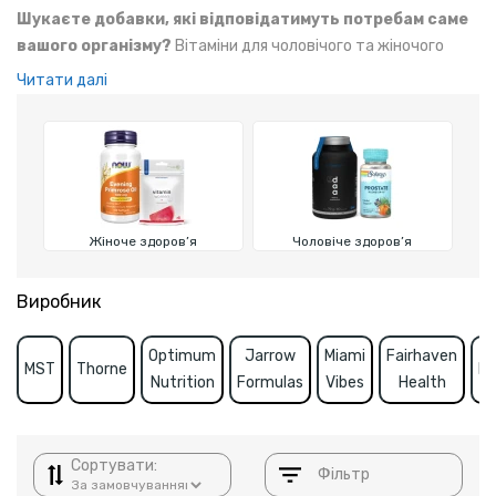
Шукаєте добавки, які відповідатимуть потребам саме
вашого організму?
Вітаміни для чоловічого та жіночого
здоров’я підтримують гормональний баланс, покращують
Читати далі
енергію та витривалість, сприяють відновленню після
тренувань. Орієнтовані на особливості метаболізму залежно
від статі.
Жіноче здоров’я
Чоловіче здоров’я
Виробник
Optimum
Jarrow
Miami
Fairhaven
MST
Thorne
KA
Nutrition
Formulas
Vibes
Health
Сортувати:
Фільтр