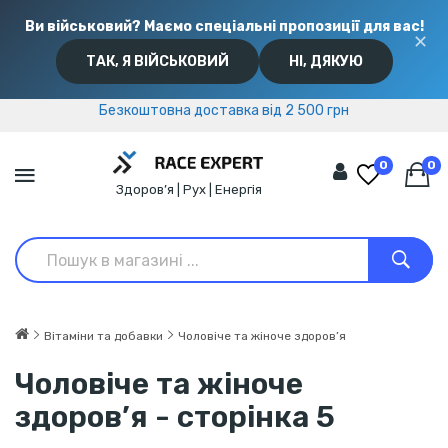
Ви військовий? Маємо спеціальні пропозиції для вас!
✕
ТАК, Я ВІЙСЬКОВИЙ
НІ, ДЯКУЮ
Безкоштовна доставка від 2 500 грн
Безкоштовна доставка від 2 500 грн
0
0
Здоров’я | Рух | Енергія
Вітаміни та добавки
Чоловіче та жіноче здоров’я
Чоловіче та жіноче
здоров’я - сторінка 5