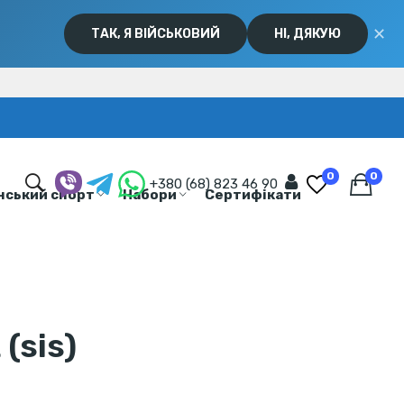
✕
ТАК, Я ВІЙСЬКОВИЙ
НІ, ДЯКУЮ
0
0
+380 (68) 823 46 90
нський спорт
Набори
Сертифікати
(sis)