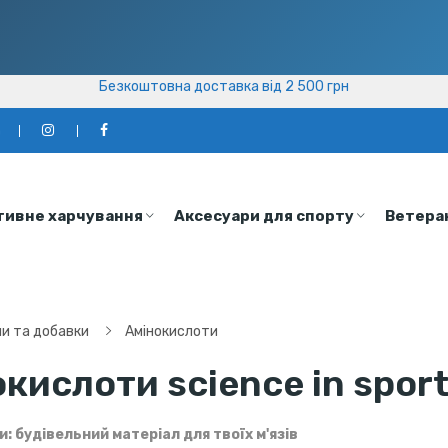
Безкоштовна доставка від 2 500 грн
Безкоштовна доставка від 2 500 грн
а
тивне харчування
Аксесуари для спорту
Ветера
ни та добавки
Амінокислоти
кислоти science in sport 
: будівельний матеріал для твоїх м'язів