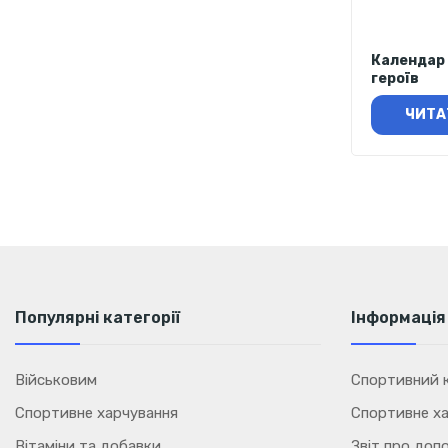
Календар 
героїв
ЧИТА
Популярні категорії
Інформація
Військовим
Спортивний к
Спортивне харчування
Спортивне ха
Вітаміни та добавки
Звіт про доп