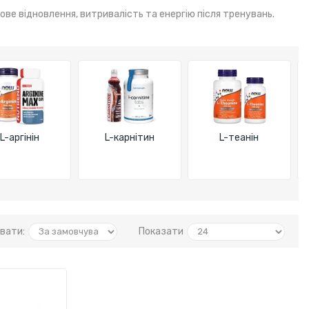
ве відновлення, витривалість та енергію після тренувань.
L-аргінін
L-карнітин
L-теанін
вати:
Показати