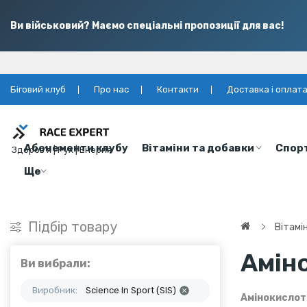
Ви військовий? Маємо спеціальні пропозиції для вас!
Біговий клуб
Про нас
Контакти
Доставка і оплат
Абонементи клубу
Вітаміни та добавки
Спор
Здоров’я | Рух | Енергія
Ще
Підбір товару
Вітамі
Аміно
Ви вибрали:
Виробник:
Science In Sport (SIS)
Амінокислоти