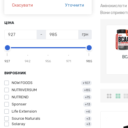
Скасувати
Уточнити
Амінокислоти 
Вони сприяють
ЦІНА
-
грн
BC
927
942
956
971
985
ВИРОБНИК
NOW FOODS
+107
NUTRIVERSUM
+85
NUTREND
+75
Sponser
+13
Life Extension
+6
Source Naturals
+3
Solaray
+3