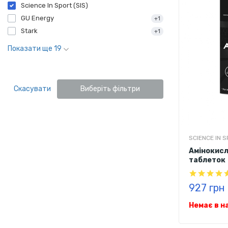
Science In Sport (SIS)
GU Energy
+1
Stark
+1
Показати ще 19
Скасувати
Виберіть фільтри
SCIENCE IN S
Амінокисл
таблеток
927 грн
Немає в н