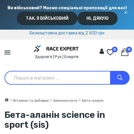
Ви військовий? Маємо спеціальні пропозиції для вас!
✕
ТАК, Я ВІЙСЬКОВИЙ
НІ, ДЯКУЮ
Безкоштовна доставка від 2 500 грн
Безкоштовна доставка від 2 500 грн
0
0
Здоров’я | Рух | Енергія
Вітаміни та добавки
Амінокислоти
Бета-аланін
Бета-аланін science in
sport (sis)