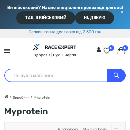
Ви військовий? Маємо спеціальні пропозиції для вас!
✕
ТАК, Я ВІЙСЬКОВИЙ
НІ, ДЯКУЮ
Безкоштовна доставка від 2 500 грн
Безкоштовна доставка від 2 500 грн
0
0
Здоров’я | Рух | Енергія
Виробник
Myprotein
Myprotein
Категорії Myprotein