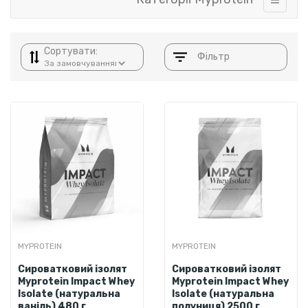
Сортувати:
Фільтр
MYPROTEIN
MYPROTEIN
Сироватковий ізолят
Сироватковий ізолят
Myprotein Impact Whey
Myprotein Impact Whey
Isolate (натуральна
Isolate (натуральна
ваніль) 480 г
полуниця) 2500 г