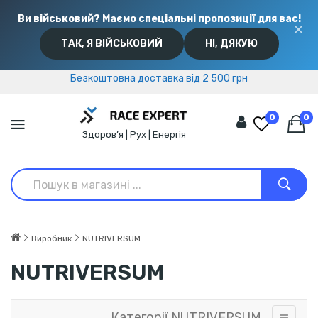
Ви військовий? Маємо спеціальні пропозиції для вас!
✕
ТАК, Я ВІЙСЬКОВИЙ
НІ, ДЯКУЮ
Безкоштовна доставка від 2 500 грн
Безкоштовна доставка від 2 500 грн
0
0
Здоров’я | Рух | Енергія
Виробник
NUTRIVERSUM
NUTRIVERSUM
Категорії NUTRIVERSUM